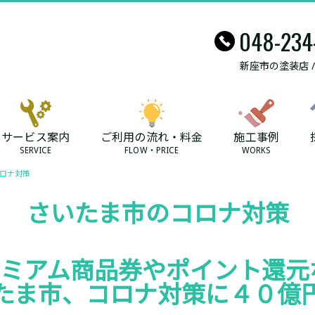
048-234
新座市の塗装店 
サービス案内
ご利用の流れ・料金
施工事例
SERVICE
FLOW・PRICE
WORKS
ロナ対策
さいたま市のコロナ対策
ミアム商品券やポイント還元
たま市、コロナ対策に４０億